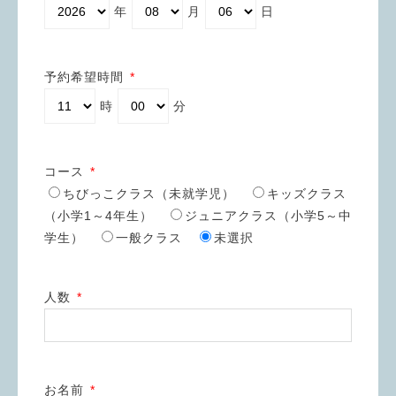
年
月
日
予約希望時間
*
時
分
コース
*
ちびっこクラス（未就学児）
キッズクラス
（小学1～4年生）
ジュニアクラス（小学5～中
学生）
一般クラス
未選択
人数
*
お名前
*