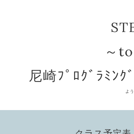
ST
～to
尼崎ﾌﾟﾛｸﾞﾗﾐﾝｸ
よ
クラス予定表