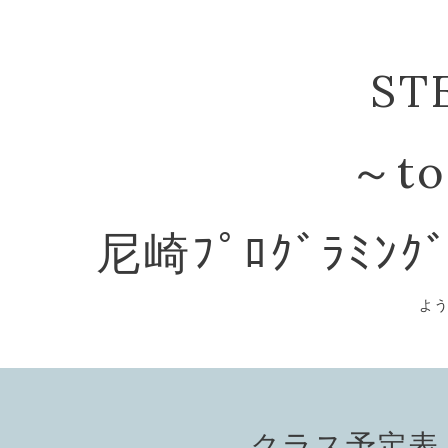
ST
～to
尼崎ﾌﾟﾛｸﾞﾗﾐﾝｸ
よ
クラス予定表