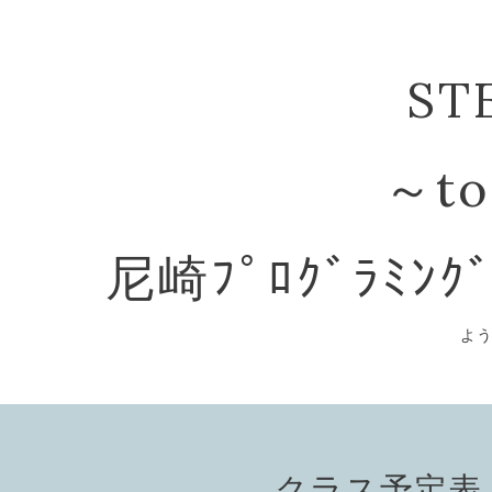
ST
～to
尼崎ﾌﾟﾛｸﾞﾗﾐﾝｸ
よ
クラス予定表