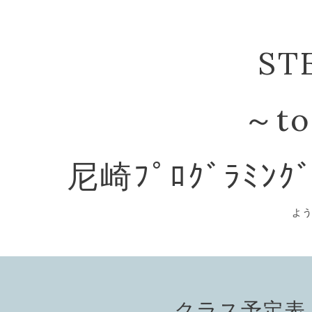
ST
～to
尼崎ﾌﾟﾛｸﾞﾗﾐﾝｸ
よ
クラス予定表