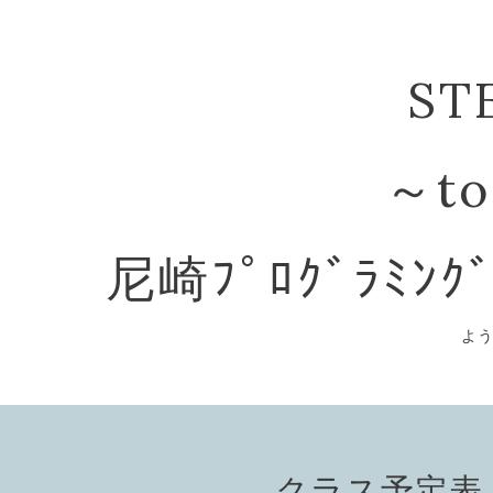
ST
～to
尼崎ﾌﾟﾛｸﾞﾗﾐﾝｸ
よ
クラス予定表