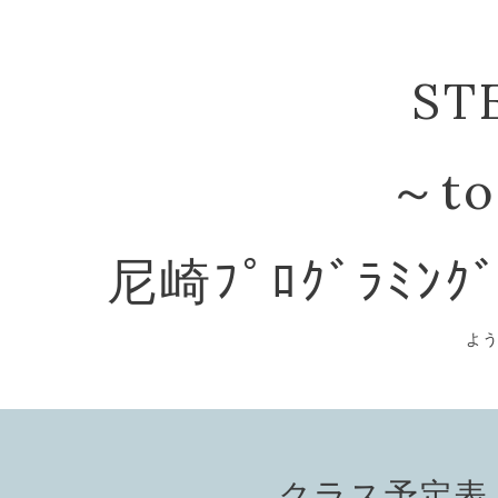
ST
～to
尼崎ﾌﾟﾛｸﾞﾗﾐﾝｸ
よ
クラス予定表