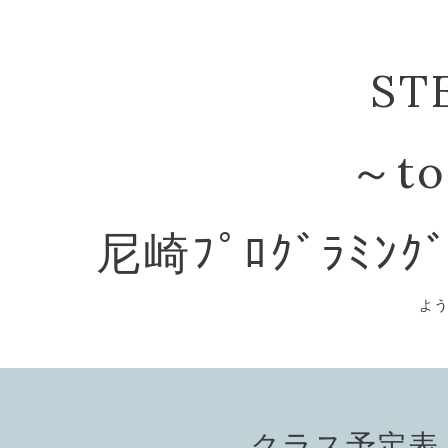
ST
～to
尼崎ﾌﾟﾛｸﾞﾗﾐﾝｸ
よ
クラス予定表