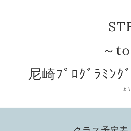
ST
～to
尼崎ﾌﾟﾛｸﾞﾗﾐﾝｸ
よ
クラス予定表