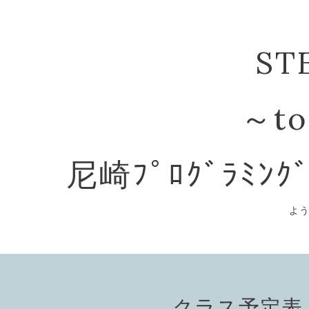
ST
～to
尼崎ﾌﾟﾛｸﾞﾗﾐﾝｸ
よ
クラス予定表