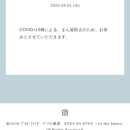
2022-03-01 (火)
COVID=19禍による、まん延防止のため、お休
みとさせていただきます。
©2026
ﾌﾟﾛｸﾞﾗﾐﾝｸﾞ･ﾊﾟｿｺﾝ教室 STEP BY STEP ～to the future
.
All Rights Reserved.