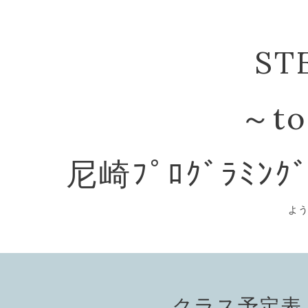
ST
～to
尼崎ﾌﾟﾛｸﾞﾗﾐﾝｸ
よ
クラス予定表