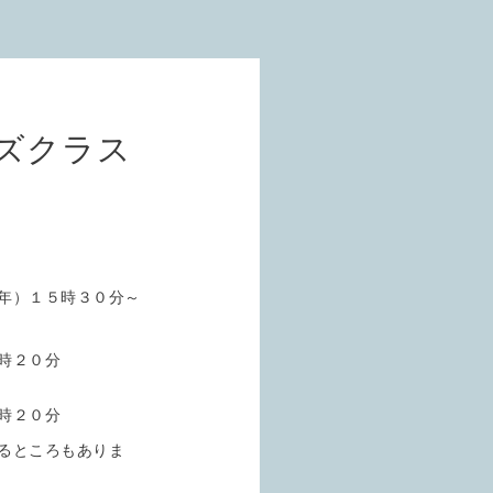
ズクラス
年）１５時３０分～
時２０分
時２０分
るところもありま