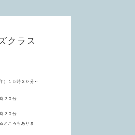
ズクラス
年）１５時３０分～
時２０分
時２０分
るところもありま