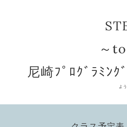
ST
～to
尼崎ﾌﾟﾛｸﾞﾗﾐﾝｸ
よ
クラス予定表