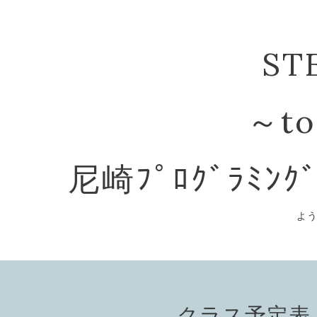
ST
～to
尼崎ﾌﾟﾛｸﾞﾗﾐﾝｸ
よ
クラス予定表