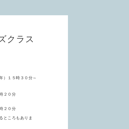
ズクラス
年）１５時３０分～
時２０分
時２０分
るところもありま