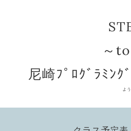
ST
～to
尼崎ﾌﾟﾛｸﾞﾗﾐﾝｸ
よ
クラス予定表