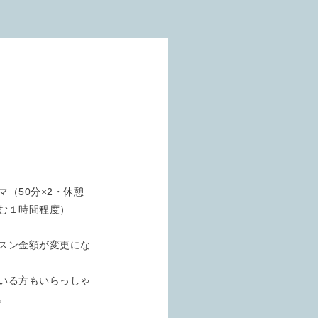
（50分×2・休憩
む１時間程度）
スン金額が変更にな
いる方もいらっしゃ
。