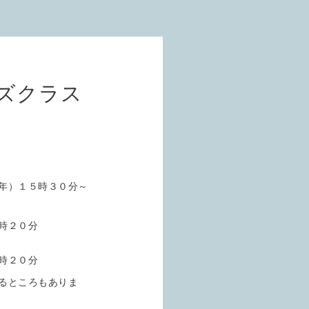
ズクラス
年）１５時３０分～
時２０分
時２０分
るところもありま