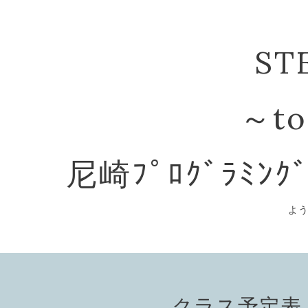
ST
～to
尼崎ﾌﾟﾛｸﾞﾗﾐﾝｸ
よ
クラス予定表