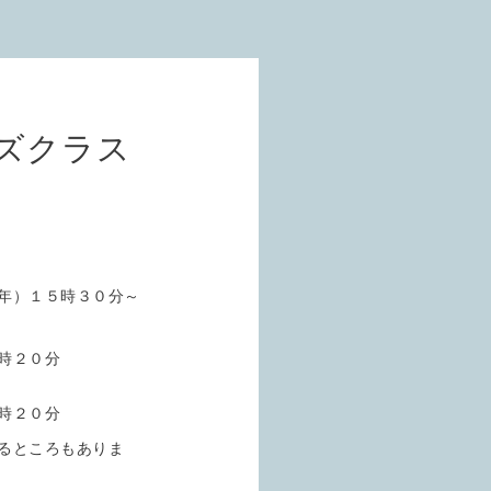
ズクラス
年）１５時３０分～
時２０分
時２０分
るところもありま