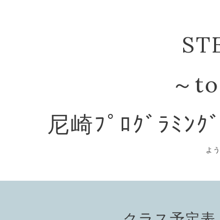
ST
～to
尼崎ﾌﾟﾛｸﾞﾗﾐﾝｸ
よ
クラス予定表