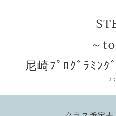
ST
～to
尼崎ﾌﾟﾛｸﾞﾗﾐﾝｸ
よ
クラス予定表