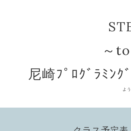
ST
～to
尼崎ﾌﾟﾛｸﾞﾗﾐﾝｸ
よ
クラス予定表