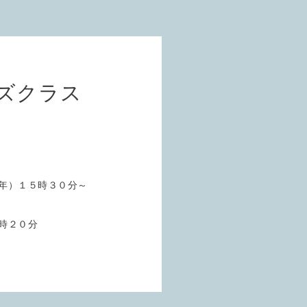
ズクラス
年）１５時３０分～
時２０分