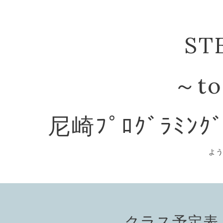
ST
～to
尼崎ﾌﾟﾛｸﾞﾗﾐﾝｸ
よ
クラス予定表