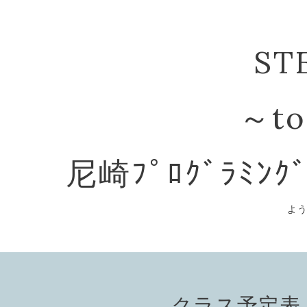
ST
～to
尼崎ﾌﾟﾛｸﾞﾗﾐﾝｸ
よ
クラス予定表