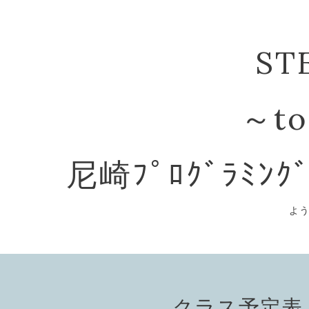
ST
～to
尼崎ﾌﾟﾛｸﾞﾗﾐﾝｸ
よ
クラス予定表