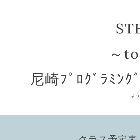
ST
～to
尼崎ﾌﾟﾛｸﾞﾗﾐﾝｸ
よ
クラス予定表